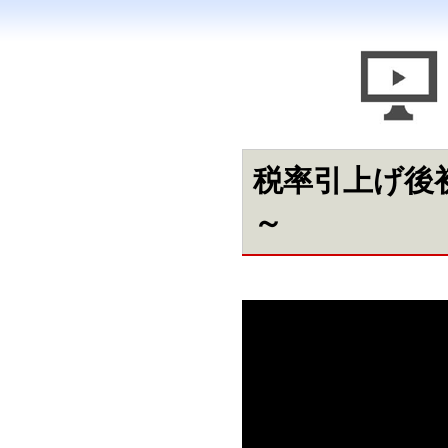
税率引上げ後
～